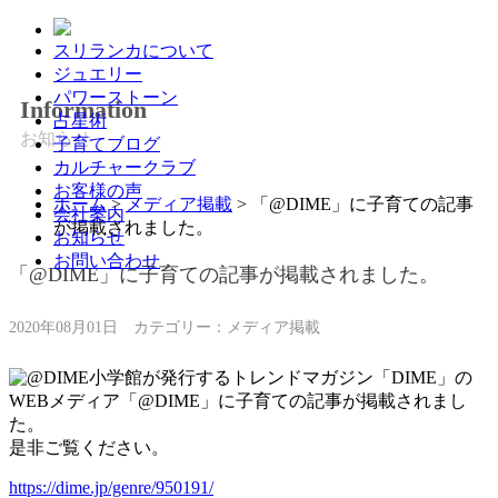
スリランカについて
ジュエリー
パワーストーン
Information
占星術
お知らせ
子育てブログ
カルチャークラブ
お客様の声
ホーム
>
メディア掲載
>
「@DIME」に子育ての記事
会社案内
が掲載されました。
お知らせ
お問い合わせ
「@DIME」に子育ての記事が掲載されました。
2020年08月01日
カテゴリー：メディア掲載
小学館が発行するトレンドマガジン「DIME」の
WEBメディア「@DIME」に子育ての記事が掲載されまし
た。
是非ご覧ください。
https://dime.jp/genre/950191/